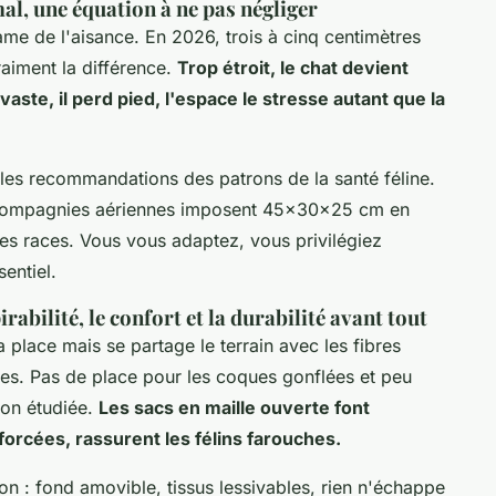
mal, une équation à ne pas négliger
clame de l'aisance. En 2026, trois à cinq centimètres
raiment la différence.
Trop étroit, le chat devient
vaste, il perd pied, l'espace le stresse autant que la
ez les recommandations des patrons de la santé féline.
es compagnies aériennes imposent 45x30x25 cm en
des races.
Vous vous adaptez, vous privilégiez
entiel.
rabilité, le confort et la durabilité avant tout
a place mais se partage le terrain avec les fibres
bles. Pas de place pour les coques gonflées et peu
tion étudiée.
Les sacs en maille ouverte font
nforcées, rassurent les félins farouches.
ion : fond amovible, tissus lessivables, rien n'échappe