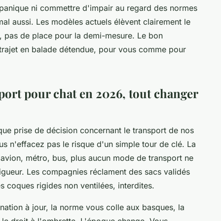
a panique ni commettre d'impair au regard des normes
al aussi. Les modèles actuels élèvent clairement le
s, pas de place pour la demi-mesure. Le bon
e trajet en balade détendue, pour vous comme pour
port pour chat en 2026, tout changer
que prise de décision concernant le transport de nos
s n'effacez pas le risque d'un simple tour de clé. La
, avion, métro, bus, plus aucun mode de transport ne
 vigueur. Les compagnies réclament des sacs validés
es coques rigides non ventilées, interdites.
ination à jour, la norme vous colle aux basques, la
as le droit à l'ombrette. L'époque change. Vous