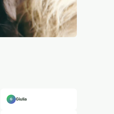
Giulia
G